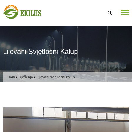
Preskoči na sadržaj
Lijevani Svjetlosni Kalup
/
/
Dom
Rješenja
Lijevani svjetlosni kalup