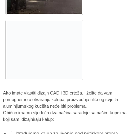
Ako imate vlastiti dizajn CAD i 3D crteža, i želite da vam
pomognemo u otvaranju kalupa, proizvodnja uličnog svjetla
aluminijumskog kućišta neće biti problema,
Obično imamo sljedeća dva načina saradnje sa našim kupcima
koji sami dizajniraju kalup:
1. Izrađujemo kalup za livenje pod pritiskom prema