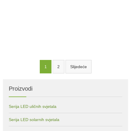
karakteristike zaštite životne sredine, uštede energije,
nulte naknade i tako dalje, mnogi ljudi ne znaju da koriste
nekoliko metara stuba ulične lampe, ovo takođe ne znaju
kako da se odluče, ...
Čitaj više
1
2
Slijedeće
Navigacija člancima
Proizvodi
Serija LED uličnih svjetala
Serija LED solarnih svjetala