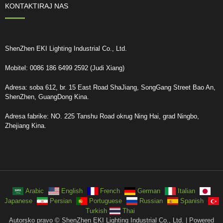
KONTAKTIRAJ NAS
ShenZhen EKI Lighting Industrial Co., Ltd.
Mobitel: 0086 186 6499 2592 (Judi Xiang)
Adresa: soba 612, br. 15 East Road ShaJiang, SongGang Street Bao An,
ShenZhen, GuangDong Kina.
Adresa fabrike: NO. 225 Tanshu Road okrug Ning Hai, grad Ningbo,
Zhejiang Kina.
Arabic
English
French
German
Italian
Japanese
Persian
Portuguese
Russian
Spanish
Turkish
Thai
Autorsko pravo © ShenZhen EKI Lighting Industrial Co., Ltd. | Powered