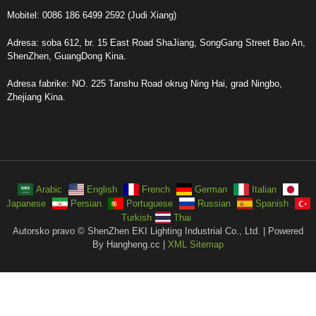
Mobitel: 0086 186 6499 2592 (Judi Xiang)
Adresa: soba 612, br. 15 East Road ShaJiang, SongGang Street Bao An,
ShenZhen, GuangDong Kina.
Adresa fabrike: NO. 225 Tanshu Road okrug Ning Hai, grad Ningbo,
Zhejiang Kina.
Arabic
English
French
German
Italian
Japanese
Persian
Portuguese
Russian
Spanish
Turkish
Thai
Autorsko pravo © ShenZhen EKI Lighting Industrial Co., Ltd. | Powered
By Hangheng.cc |
XML Sitemap