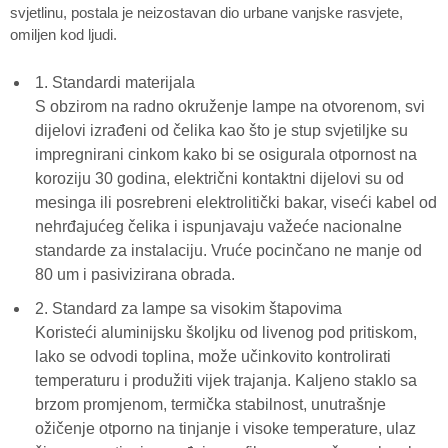
svjetlinu, postala je neizostavan dio urbane vanjske rasvjete,
omiljen kod ljudi.
1. Standardi materijala
S obzirom na radno okruženje lampe na otvorenom, svi
dijelovi izrađeni od čelika kao što je stup svjetiljke su
impregnirani cinkom kako bi se osigurala otpornost na
koroziju 30 godina, električni kontaktni dijelovi su od
mesinga ili posrebreni elektrolitički bakar, viseći kabel od
nehrđajućeg čelika i ispunjavaju važeće nacionalne
standarde za instalaciju. Vruće pocinčano ne manje od
80 um i pasivizirana obrada.
2. Standard za lampe sa visokim štapovima
Koristeći aluminijsku školjku od livenog pod pritiskom,
lako se odvodi toplina, može učinkovito kontrolirati
temperaturu i produžiti vijek trajanja. Kaljeno staklo sa
brzom promjenom, termička stabilnost, unutrašnje
ožičenje otporno na tinjanje i visoke temperature, ulaz