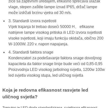
žice sa zaptivnim uređajem, efikasno sprečava ulazak
vlage, stepen zaštite lampe iznad IP65, držač lampe
može izdržati brzinu vjetra od 30 m/s.
3. Standardi izvora svjetlosti
Vijek trajanja bi trebao doseći 50000 H、 efikasne
natrijeve lampe visokog pritiska ili LED izvora svjetlosti
visoke svjetlosti, koji imaju funkciju okidača, obično 200
W-1000W. 220 v. napon napajanja.
4. Standardi faktora snage
Kondenzatori za podešavanje faktora snage dovoljnog
kapaciteta da faktor snage linije bude veći od 0,85-0,95
Proizvodnja LED visokog jarbolnog svjetla, 1200w 100w
led svjetla visokog stupa, led uličnog svjetla
Koja je redovna efikasnost rasvjete led
uličnog svjetla?
Trenutno je LED dioda standardizirana, svjetlosna efikasnost