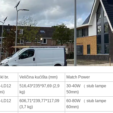
ikl br.
Veličina kućišta (mm)
Match Power
-LD12
516,43*235*97,69 (2,9
30-40W （ stub lampe
ni)
kg)
50mm)
-LD12
606,71*239,77*117,09
60-80W （ stub lampe
(3,7 kg)
60mm)