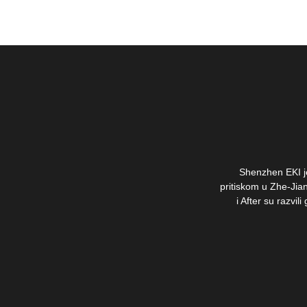
Shenzhen EKI je
pritiskom u Zhe-Jian
i After su razvi