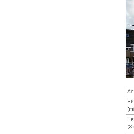
Art
EK
(mi
EK
(S)