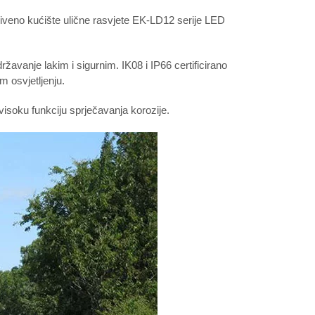
liveno kućište ulične rasvjete EK-LD12 serije LED
državanje lakim i sigurnim. IK08 i IP66 certificirano
m osvjetljenju.
 visoku funkciju sprječavanja korozije.