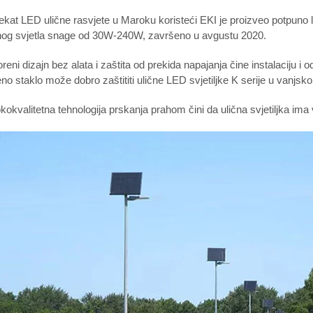
ekat LED ulične rasvjete u Maroku koristeći EKI je proizveo potpuno 
čnog svjetla snage od 30W-240W, završeno u avgustu 2020.
reni dizajn bez alata i zaštita od prekida napajanja čine instalaciju i o
eno staklo može dobro zaštititi ulične LED svjetiljke K serije u vanjsko
kokvalitetna tehnologija prskanja prahom čini da ulična svjetiljka ima