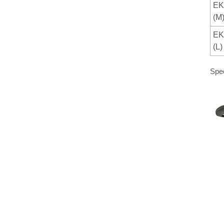
EK
(M
EK
(L)
Spec