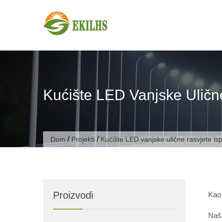
Preskoči na sadržaj
Kućište LED Vanjske Ulič
/
/
Dom
Projekti
Kućište LED vanjske ulične rasvjete i
Proizvodi
Kao 
Naša