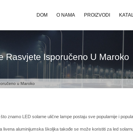
DOM
O NAMA
PROIZVODI
KATA
ne Rasvjete Isporučeno U Maroko
sporučeno u Maroko
što znamo LED solarne ulične lampe postaju sve popularnije i popularn
 livena aluminijumska školjka takođe se može koristiti za led solarnu 