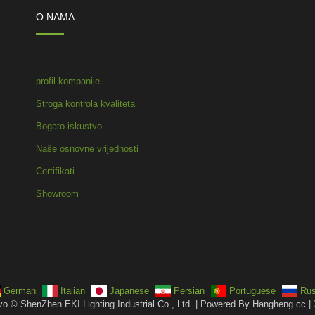
O NAMA
profil kompanije
Stroga kontrola kvaliteta
Bogato iskustvo
Naše osnovne vrijednosti
Certifikati
Showroom
German
Italian
Japanese
Persian
Portuguese
Rus
vo © ShenZhen EKI Lighting Industrial Co., Ltd. | Powered By Hangheng.cc |