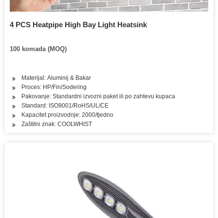
4 PCS Heatpipe High Bay Light Heatsink
100 komada (MOQ)
Materijal: Aluminij & Bakar
Proces: HP/Fin/Sodering
Pakovanje: Standardni izvozni paket ili po zahtevu kupaca
Standard: ISO9001/RoHS/UL/CE
Kapacitet proizvodnje: 2000/tjedno
Zaštitni znak: COOLWHIST