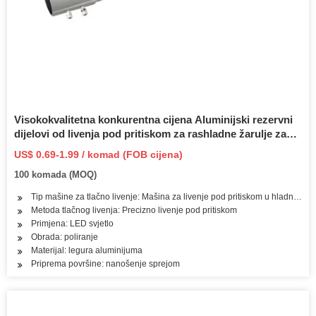
Visokokvalitetna konkurentna cijena Aluminijski rezervni
dijelovi od livenja pod pritiskom za rashladne žarulje za
High Bay LED lampe
US$ 0.69-1.99 / komad (FOB cijena)
100 komada (MOQ)
Tip mašine za tlačno livenje: Mašina za livenje pod pritiskom u hladnoj ko
Metoda tlačnog livenja: Precizno livenje pod pritiskom
Primjena: LED svjetlo
Obrada: poliranje
Materijal: legura aluminijuma
Priprema površine: nanošenje sprejom