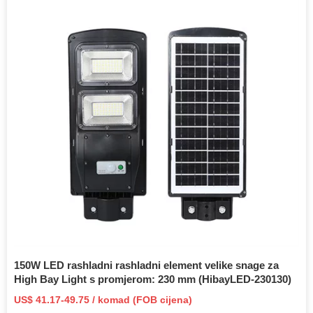
150W LED rashladni rashladni element velike snage za
High Bay Light s promjerom: 230 mm (HibayLED-230130)
US$ 41.17-49.75 / komad (FOB cijena)