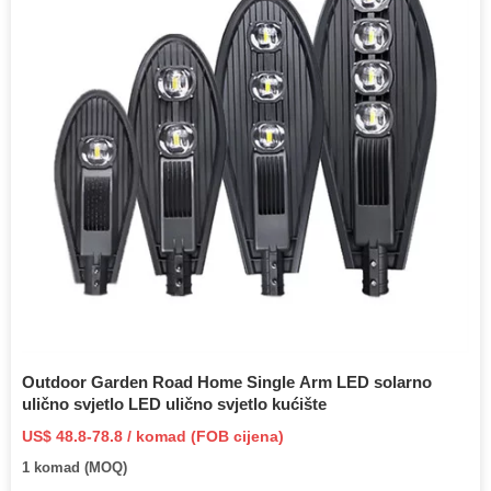
Outdoor Garden Road Home Single Arm LED solarno
ulično svjetlo LED ulično svjetlo kućište
US$ 48.8-78.8 / komad (FOB cijena)
1 komad (MOQ)