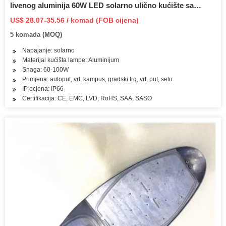
livenog aluminija 60W LED solarno ulično kućište sa
stupom
US$ 28.07-35.56 / komad (FOB cijena)
5 komada (MOQ)
Napajanje: solarno
Materijal kućišta lampe: Aluminijum
Snaga: 60-100W
Primjena: autoput, vrt, kampus, gradski trg, vrt, put, selo
IP ocjena: IP66
Certifikacija: CE, EMC, LVD, RoHS, SAA, SASO