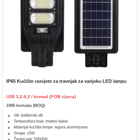
IP65 Kućište rasvjete za travnjak za vanjsku LED lampu
US$ 3,2-6,2 / komad (FOB cijena)
1000 komada (MOQ)
Stil: baštenski stil
Temperatura boje: hladno bijela
Materijal kućišta lampe: legura aluminijuma
Snaga: ≤5W
Životni vek: 50000H