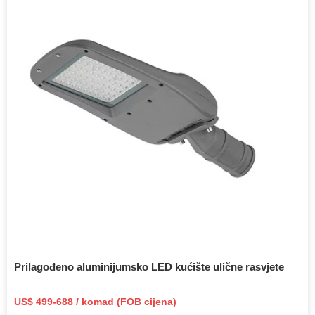
Prilagođeno aluminijumsko LED kućište ulične rasvjete
US$ 499-688 / komad (FOB cijena)