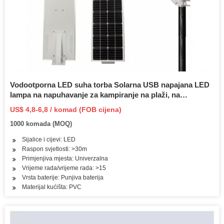
Vodootporna LED suha torba Solarna USB napajana LED
lampa na napuhavanje za kampiranje na plaži, na
otvorenom, unutrašnja dekoracija doma
US$ 4,8-6,8 / komad (FOB cijena)
1000 komada (MOQ)
Sijalice i cijevi: LED
Raspon svjetlosti: >30m
Primjenjiva mjesta: Univerzalna
Vrijeme rada/vrijeme rada: >15
Vrsta baterije: Punjiva baterija
Materijal kućišta: PVC