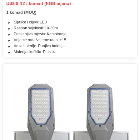
svjetiljka
US$ 9-12 / komad (FOB cijena)
1 komad (MOQ)
Sijalice i cijevi: LED
Raspon svjetlosti: 10-30m
Primjenjiva mjesta: Kampiranje
Vrijeme rada/vrijeme rada: >15
Vrsta baterije: Punjiva baterija
Materijal kućišta: Plastika