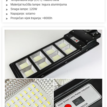
Temperatura boje (CCT): hladno bela
Materijal kućišta lampe: legura aluminijuma
Snaga lampe: 120W
Napajanje: solarno
Prosječan vijek trajanja: >8000h