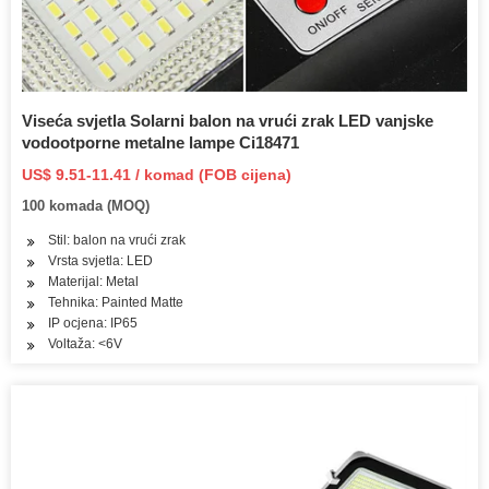
Viseća svjetla Solarni balon na vrući zrak LED vanjske
vodootporne metalne lampe Ci18471
US$ 9.51-11.41 / komad (FOB cijena)
100 komada (MOQ)
Stil: balon na vrući zrak
Vrsta svjetla: LED
Materijal: Metal
Tehnika: Painted Matte
IP ocjena: IP65
Voltaža: <6V