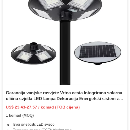
Garancija vanjske rasvjete Vrtna cesta Integrirana solarna
ulična svjetla LED lampa Dekoracija Energetski sistem za
uštedu energije Integracija zidne lampe za kućnu baštu
US$ 23.43-27.57 / komad (FOB cijena)
1 komad (MOQ)
Izvor svjetlosti: LED svjetlo