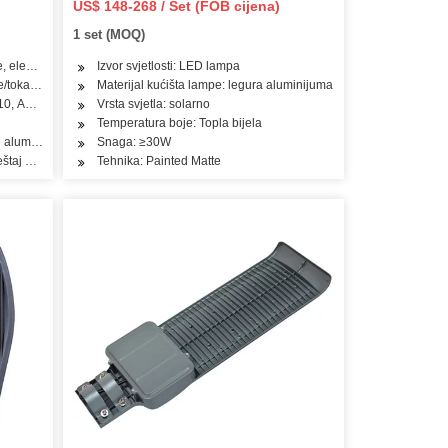
US$ 148-268 / Set (FOB cijena)
1 set (MOQ)
, elektronski dio
Izvor svjetlosti: LED lampa
/tokarenje/bušenje
Materijal kućišta lampe: legura aluminijuma
C10, ADC12, A380, A356, Alsi10mn
Vrsta svjetla: solarno
Temperatura boje: Topla bijela
je aluminijuma
Snaga: ≥30W
ještaj o pregledu materijala
Tehnika: Painted Matte