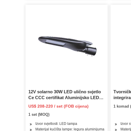
12V solarno 30W LED ulično svjetlo
Tvorničk
Ce CCC certifikat Aluminijsko LED
integrir
ulično tijelo
LED ulič
US$ 208-220 / set (FOB cijena)
1 komad 
indukcija
1 set (MOQ)
vrt/zid/d
Izvor svjetlosti: LED lampa
Izvor 
Materijal kućišta lampe: legura aluminijuma
Materi