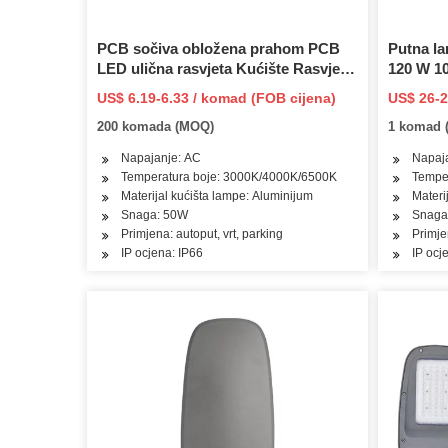
PCB sočiva obložena prahom PCB
Putna la
LED ulična rasvjeta Kućište Rasvjeta
120 W 1
za autoput svjetiljka liveno tijelo
jedinica
US$ 6.19-6.33 / komad (FOB cijena)
US$ 26-2
ulično svjetlo
200 komada (MOQ)
1 komad 
Napajanje: AC
Napaj
Temperatura boje: 3000K/4000K/6500K
Tempe
Materijal kućišta lampe: Aluminijum
Materi
Snaga: 50W
Snaga
Primjena: autoput, vrt, parking
Primjen
IP ocjena: IP66
IP ocj