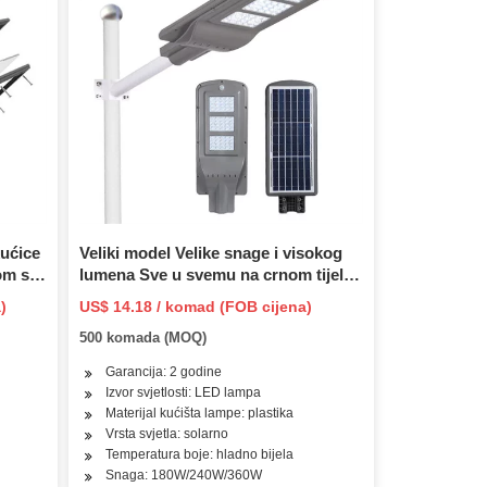
kućice
Veliki model Velike snage i visokog
om sa
lumena Sve u svemu na crnom tijelu
solarnog uličnog svjetla
)
US$ 14.18 / komad (FOB cijena)
500 komada (MOQ)
Garancija: 2 godine
Izvor svjetlosti: LED lampa
Materijal kućišta lampe: plastika
Vrsta svjetla: solarno
Temperatura boje: hladno bijela
Snaga: 180W/240W/360W