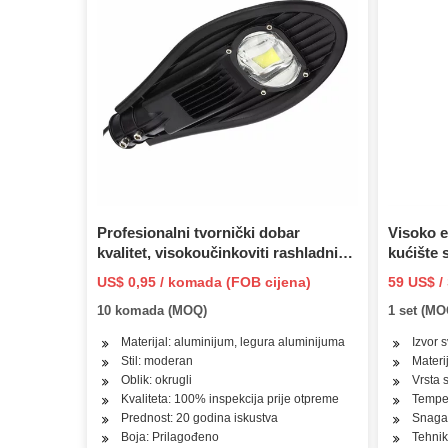
Profesionalni tvornički dobar
Visoko e
kvalitet, visokoučinkoviti rashladni
kućište
element od livenog aluminija LED
LED ulič
US$ 0,95 / komada (FOB cijena)
59 US$ /
uličnog svjetla
10 komada (MOQ)
1 set (MO
Materijal: aluminijum, legura aluminijuma
Izvor 
Stil: moderan
Materi
Oblik: okrugli
Vrsta s
Kvaliteta: 100% inspekcija prije otpreme
Temper
Prednost: 20 godina iskustva
Snaga
Boja: Prilagođeno
Tehnik