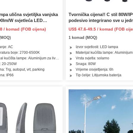
mpa ulična svjetiljka vanjska
Tvornička cijena!! C stil 80W/IP
00lm/W svjetleća LED
podesivo integrirano sve u je
 za napajanje
solarno LED ulično svjetlo!!
8 / komad (FOB cijena)
US$ 47.6-49.5 / komad (FOB cij
Infracrvena indukcija tijela!! Va
(MOQ)
1 komad (MOQ)
vrt/zid/dvorište/puta/autoput
anje: AC
Izvor svjetlosti: LED lampa
ratura boje: 2700-6500K
Materijal kućišta lampe: Aluminijum
jal kućišta lampe: Aluminijum za livenje pod pritiskom
Vrsta svjetla: solarno
: 20-250W
Snaga: 80W
a: Trg, autoput, vrt, parking
Vrijeme osvjetljenja: 6h
ena: IP66
Tip ćelije: Litijumska baterija