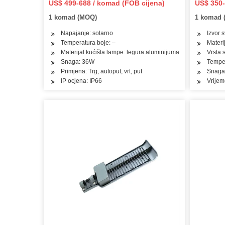
US$ 499-688 / komad (FOB cijena)
US$ 350-
indukcija
1 komad (MOQ)
1 komad 
vrt/zid/
Napajanje: solarno
Izvor 
Temperatura boje: –
Materi
Materijal kućišta lampe: legura aluminijuma
Vrsta s
Snaga: 36W
Temper
Primjena: Trg, autoput, vrt, put
Snaga
IP ocjena: IP66
Vrijem