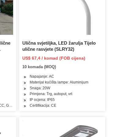
ulične
Ulična svjetiljka, LED žarulja Tijelo
ulične rasvjete (SLRY32)
US$ 67,4 / komad (FOB cijena)
10 komada (MOQ)
Napajanje: AC
Materijal kućišta lampe: Aluminijum
Snaga: 20W
Primjena: Trg, autoput, vrt
IP ocjena: IP65
FCC, GS, LVD, SAA, SASO
Certifikacija: CE