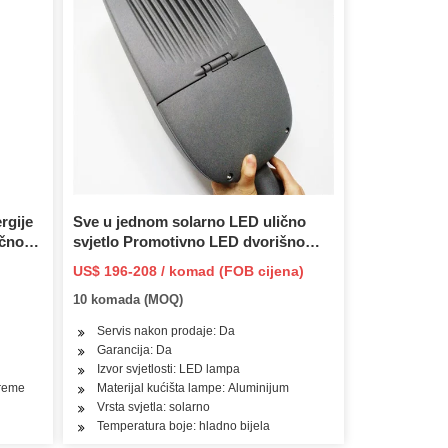
rgije
Sve u jednom solarno LED ulično
ično
svjetlo Promotivno LED dvorišno
svjetlo Direktna prodaja Indukcija
US$ 196-208 / komad (FOB cijena)
tijela Integrirana IP65 80 Pejzaž 1000
10 komada (MOQ)
70
Servis nakon prodaje: Da
Garancija: Da
Izvor svjetlosti: LED lampa
preme
Materijal kućišta lampe: Aluminijum
Vrsta svjetla: solarno
Temperatura boje: hladno bijela