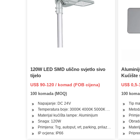
120W LED SMD ulično svjetlo sivo
Aluminij
tijelo
Kućište 
aluminij
US$ 90-120 / komad (FOB cijena)
US$ 0,5-
100 komada (MOQ)
100 koma
Napajanje: DC 24V
Tip ma
Temperatura boje: 3000K 4000K 5000K 5700K
Metoda
Materijal kućišta lampe: Aluminijum
Primje
Snaga: 120W
Obrad
Primjena: Trg, autoput, vrt, parking, prilaz, parking
Materi
IP ocjena: IP66
Pripre