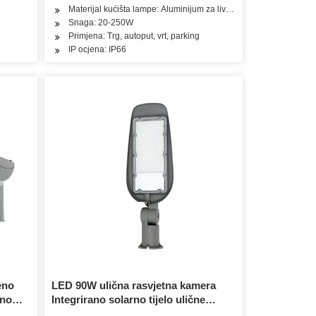
Materijal kućišta lampe: Aluminijum za livenje pod pritiskom
Snaga: 20-250W
Primjena: Trg, autoput, vrt, parking
IP ocjena: IP66
eno
LED 90W ulična rasvjetna kamera
čno
Integrirano solarno tijelo ulične
rasvjete