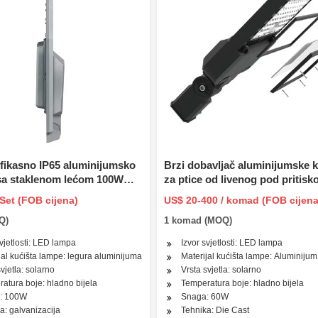
fikasno IP65 aluminijumsko
Brzi dobavljač aluminijumske 
 sa staklenom lećom 100W
za ptice od livenog pod pritisk
no svjetlo
solarnim svetlom
 Set (FOB cijena)
US$ 20-400 / komad (FOB cijena
Q)
1 komad (MOQ)
svjetlosti: LED lampa
Izvor svjetlosti: LED lampa
jal kućišta lampe: legura aluminijuma
Materijal kućišta lampe: Aluminijum
vjetla: solarno
Vrsta svjetla: solarno
atura boje: hladno bijela
Temperatura boje: hladno bijela
: 100W
Snaga: 60W
a: galvanizacija
Tehnika: Die Cast