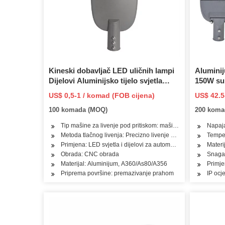
Kineski dobavljač LED uličnih lampi
Aluminij
Dijelovi Aluminijsko tijelo svjetla
150W sup
Aluminijsko ulično svjetlo Prazno
US$ 0,5-1 / komad (FOB cijena)
US$ 42.5
tijelo
100 komada (MOQ)
200 koma
Tip mašine za livenje pod pritiskom: mašina za livenje pod p
Napaj
Metoda tlačnog livenja: Precizno livenje pod pritiskom
Tempe
Primjena: LED svjetla i dijelovi za automobile i motocikle
Materi
Obrada: CNC obrada
Snaga
Materijal: Aluminijum, A360/As80/A356
Primjen
Priprema površine: premazivanje prahom
IP ocj