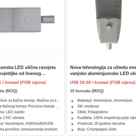
umska LED ulična rasvjeta
Nova tehnologija za uštedu ene
svjetiljke od livenog
vanjsko aluminijumsko LED ul
a
tijelo
1 / komad (FOB cijena)
US$ 10-30 / komad (FOB cijena)
da (MOQ)
10 komada (MOQ)
šine za tlačno livenje: Mašina za livenje pod pritiskom u hladnoj komori
Materijal: Aluminijum, Aluminijum
 tlačnog livenja: Precizno livenje pod pritiskom
Stil: moderan
na: LED svjetlo
Oblik: Prilagođeno
a: CNC obrada
Kvaliteta: 100% inspekcija prije ot
jal: Aluminijum, A360/As80/A356
Prednost: 20 godina iskustva
ma površine: premazivanje prahom
Boja: Champagne Gold