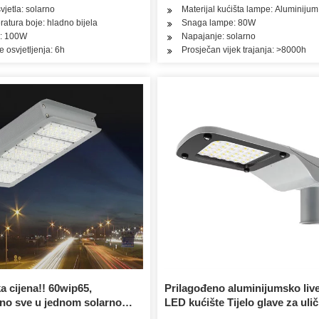
vjetla: solarno
Materijal kućišta lampe: Aluminijum
atura boje: hladno bijela
Snaga lampe: 80W
: 100W
Napajanje: solarno
e osvjetljenja: 6h
Prosječan vijek trajanja: >8000h
a cijena!! 60wip65,
Prilagođeno aluminijumsko liv
ano sve u jednom solarno
LED kućište Tijelo glave za uli
no svjetlo!! Infracrvena
svjetlo