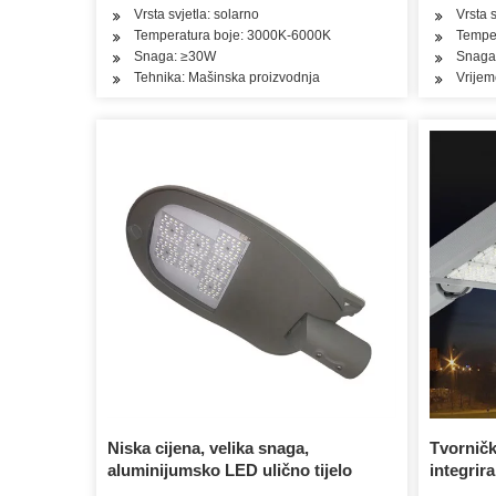
Vrsta svjetla: solarno
Vrsta s
Temperatura boje: 3000K-6000K
Temper
Snaga: ≥30W
Snaga
Tehnika: Mašinska proizvodnja
Vrijem
Niska cijena, velika snaga,
Tvorničk
aluminijumsko LED ulično tijelo
integrir
LED ulič