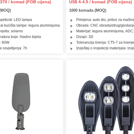
370 / komad (FOB cijena)
US$ 4-4.5 / komad (FOB cijena)
 ljudskog tijela!! Vanjski
(MOQ)
1000 komada (MOQ)
dvorište/puta/autoput/travnjak
svjetlosti: LED lampa
Primjena: auto dio, pribor za mašine
jal kućišta lampe: legura aluminijuma
Obrada: CNC obrada/strug/glodanje
vjetla: solarno
Materijal: legura aluminijuma, AD
atura boje: hladno bijela
Dizajn: 3D
: 60W
Tolerancija livenja: CT5-7 za liven
e osvjetljenja: 7h
Izvještaj o inspekciji materijala: Izv