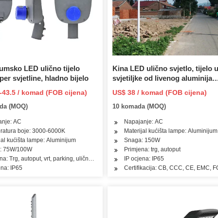
umsko LED ulično tijelo
Kina LED ulično svjetlo, tijelo 
er svjetline, hladno bijelo
svjetiljke od livenog aluminija
(SLRS215)
-43.5 / komad (FOB cijena)
US$ 38 / komad (FOB cijena)
da (MOQ)
10 komada (MOQ)
ritiskom u vrućoj komori
anje: AC
Napajanje: AC
ratura boje: 3000-6000K
Materijal kućišta lampe: Aluminijum
jal kućišta lampe: Aluminijum
Snaga: 150W
: 75W/100W
Primjena: trg, autoput
a: Trg, autoput, vrt, parking, ulično svjetlo
IP ocjena: IP65
ena: IP65
Certifikacija: CB, CCC, CE, EMC, 