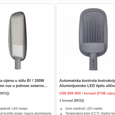
a cijena u stilu B! ! 100W
Automatska kontrola Instrukcij
ano sve u jednom solarno
Aluminijumsko LED tijelo uličn
no svjetlo! ! Infracrvena
rasvjete
US$ 850-950 / komad (FOB cijen
(MOQ)
 ljudskog tijela! ! Vanjski
1 komad (MOQ)
vorište/ulica/autoput/travnjak
svjetlosti: LED lampa
Izvor svjetlosti: LED svjetlo
jal kućišta lampe: legura aluminijuma
Temperatura boje (CCT): hladno be