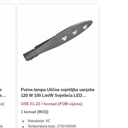
e
Putna lampa Ulična svjetiljka vanjska
e
120 W 100 Lm/W Svjetleća LED
snaga tijela
a)
US$ 21-22 / komad (FOB cijena)
1 komad (MOQ)
Napajanje: AC
la
Temperatura boje: 2700-6500K